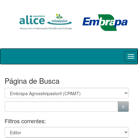
Skip
navigation
Página de Busca
Filtros correntes: