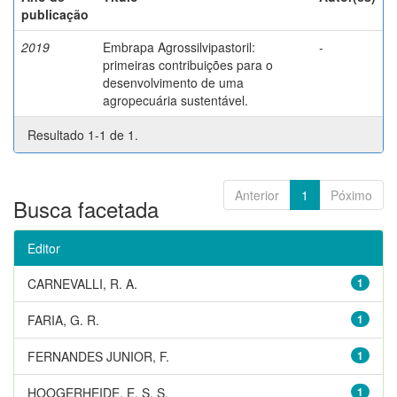
publicação
2019
Embrapa Agrossilvipastoril:
-
primeiras contribuições para o
desenvolvimento de uma
agropecuária sustentável.
Resultado 1-1 de 1.
Anterior
1
Póximo
Busca facetada
Editor
CARNEVALLI, R. A.
1
FARIA, G. R.
1
FERNANDES JUNIOR, F.
1
HOOGERHEIDE, E. S. S.
1