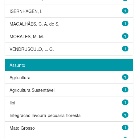
ISERNHAGEN, I.
1
MAGALHÃES, C. A. de S.
1
MORALES, M. M.
1
VENDRUSCULO, L. G.
1
Assunto
Agricultura
1
Agricultura Sustentável
1
Ilpf
1
Integracao lavoura-pecuaria-floresta
1
Mato Grosso
1