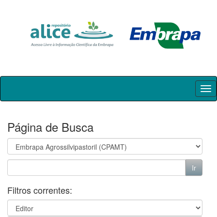
Skip
navigation
Página de Busca
Filtros correntes: