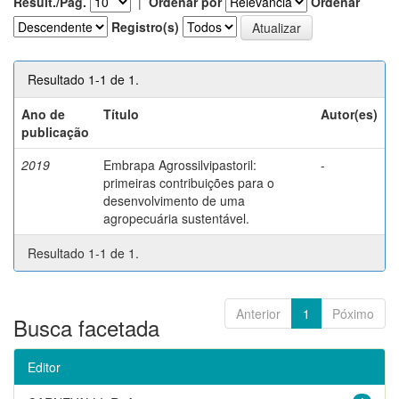
Result./Pág.
|
Ordenar por
Ordenar
Registro(s)
Resultado 1-1 de 1.
Ano de
Título
Autor(es)
publicação
2019
Embrapa Agrossilvipastoril:
-
primeiras contribuições para o
desenvolvimento de uma
agropecuária sustentável.
Resultado 1-1 de 1.
Anterior
1
Póximo
Busca facetada
Editor