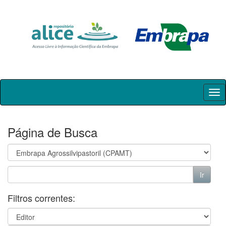
Skip
navigation
Página de Busca
Filtros correntes: