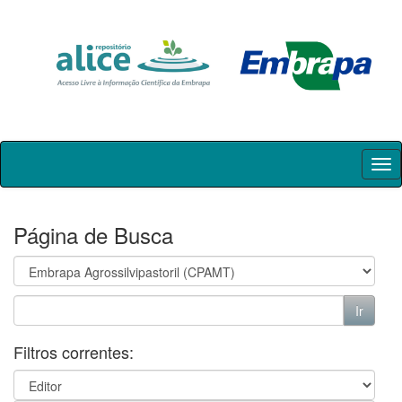
Skip
navigation
Página de Busca
Filtros correntes: