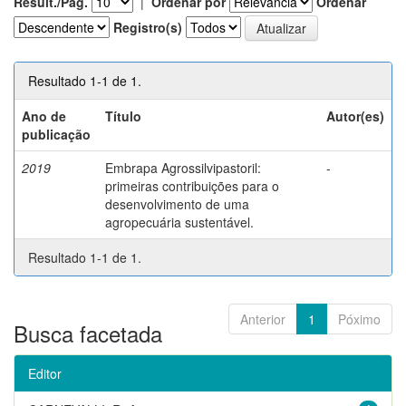
Result./Pág.
|
Ordenar por
Ordenar
Registro(s)
Resultado 1-1 de 1.
Ano de
Título
Autor(es)
publicação
2019
Embrapa Agrossilvipastoril:
-
primeiras contribuições para o
desenvolvimento de uma
agropecuária sustentável.
Resultado 1-1 de 1.
Anterior
1
Póximo
Busca facetada
Editor