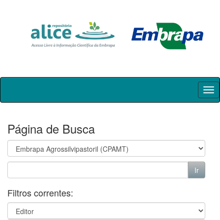
Skip
navigation
Página de Busca
Filtros correntes: