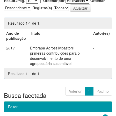
Result./Pág.
|
Ordenar por
Ordenar
Registro(s)
Resultado 1-1 de 1.
Ano de
Título
Autor(es)
publicação
2019
Embrapa Agrossilvipastoril:
-
primeiras contribuições para o
desenvolvimento de uma
agropecuária sustentável.
Resultado 1-1 de 1.
Anterior
1
Póximo
Busca facetada
Editor