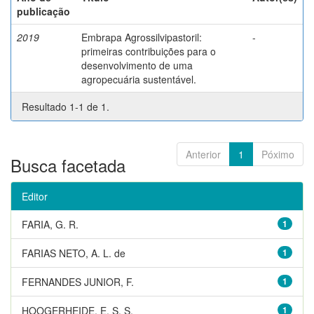
publicação
2019
Embrapa Agrossilvipastoril:
-
primeiras contribuições para o
desenvolvimento de uma
agropecuária sustentável.
Resultado 1-1 de 1.
Anterior
1
Póximo
Busca facetada
Editor
FARIA, G. R.
1
FARIAS NETO, A. L. de
1
FERNANDES JUNIOR, F.
1
HOOGERHEIDE, E. S. S.
1