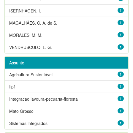
ISERNHAGEN, I.
1
MAGALHÃES, C. A. de S.
1
MORALES, M. M.
1
VENDRUSCULO, L. G.
1
Assunto
Agricultura Sustentável
1
Ilpf
1
Integracao lavoura-pecuaria-floresta
1
Mato Grosso
1
Sistemas integrados
1