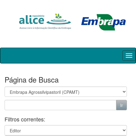
Skip
navigation
Página de Busca
Filtros correntes: