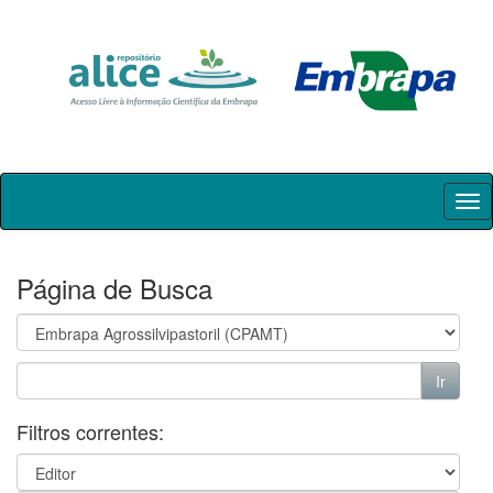
Skip
navigation
Página de Busca
Filtros correntes: