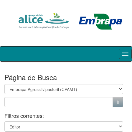
Skip
navigation
Página de Busca
Filtros correntes: