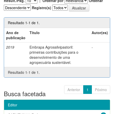
Result./Pág.
|
Ordenar por
Ordenar
Registro(s)
Resultado 1-1 de 1.
Ano de
Título
Autor(es)
publicação
2019
Embrapa Agrossilvipastoril:
-
primeiras contribuições para o
desenvolvimento de uma
agropecuária sustentável.
Resultado 1-1 de 1.
Anterior
1
Póximo
Busca facetada
Editor