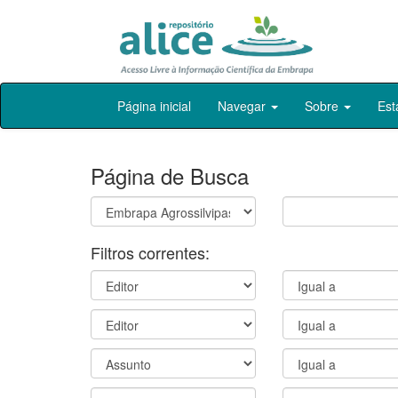
Skip
Página inicial
Navegar
Sobre
Est
navigation
Página de Busca
Filtros correntes: