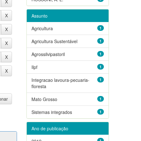
Assunto
Agricultura
1
Agricultura Sustentável
1
Agrossilvipastoril
1
Ilpf
1
Integracao lavoura-pecuaria-
1
floresta
Mato Grosso
1
Sistemas integrados
1
Ano de publicação
2019
1