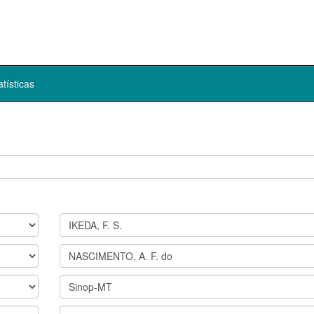
atísticas