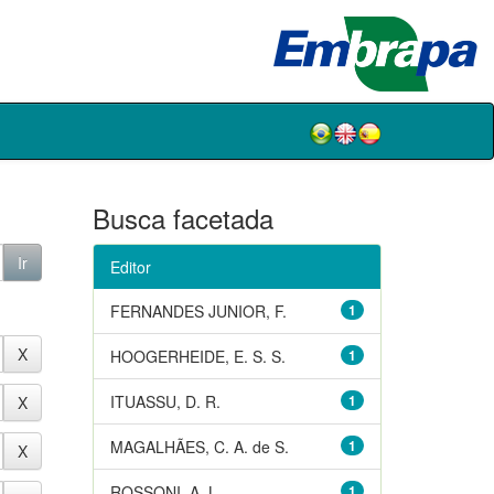
Busca facetada
Editor
FERNANDES JUNIOR, F.
1
HOOGERHEIDE, E. S. S.
1
ITUASSU, D. R.
1
MAGALHÃES, C. A. de S.
1
ROSSONI, A. L.
1