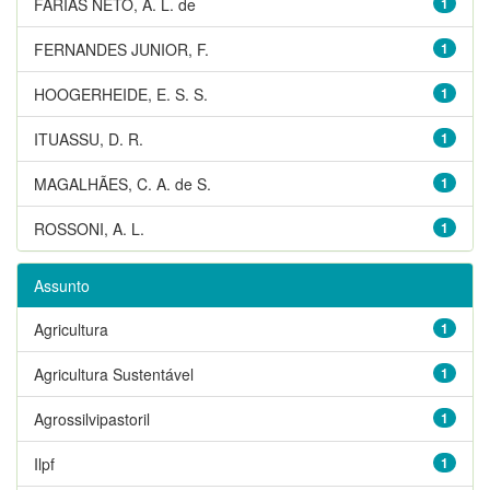
FARIAS NETO, A. L. de
1
FERNANDES JUNIOR, F.
1
HOOGERHEIDE, E. S. S.
1
ITUASSU, D. R.
1
MAGALHÃES, C. A. de S.
1
ROSSONI, A. L.
1
Assunto
Agricultura
1
Agricultura Sustentável
1
Agrossilvipastoril
1
Ilpf
1