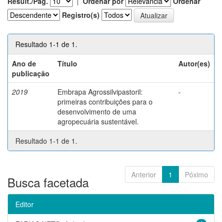
Result./Pág.
|
Ordenar por
Ordenar
Registro(s)
Resultado 1-1 de 1.
Ano de
Título
Autor(es)
publicação
2019
Embrapa Agrossilvipastoril:
-
primeiras contribuições para o
desenvolvimento de uma
agropecuária sustentável.
Resultado 1-1 de 1.
Anterior
1
Póximo
Busca facetada
Editor