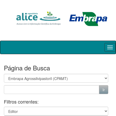
Skip
navigation
Página de Busca
Filtros correntes: