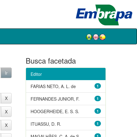
Busca facetada
Editor
FARIAS NETO, A. L. de
1
FERNANDES JUNIOR, F.
1
HOOGERHEIDE, E. S. S.
1
ITUASSU, D. R.
1
MAGALHÃES, C. A. de S.
1