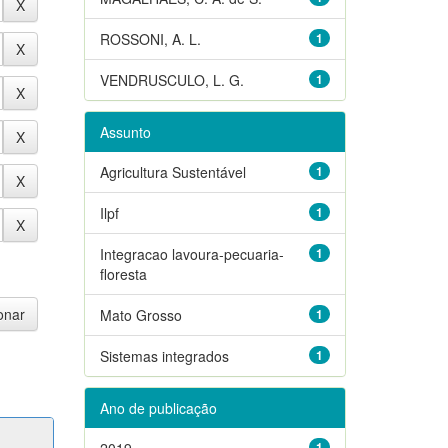
ROSSONI, A. L.
1
VENDRUSCULO, L. G.
1
Assunto
Agricultura Sustentável
1
Ilpf
1
Integracao lavoura-pecuaria-
1
floresta
Mato Grosso
1
Sistemas integrados
1
Ano de publicação
2019
1