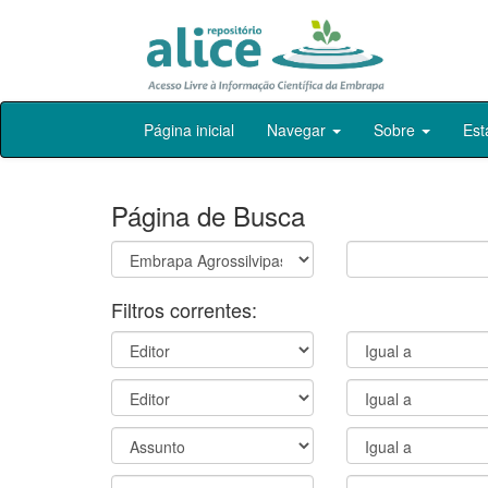
Skip
Página inicial
Navegar
Sobre
Est
navigation
Página de Busca
Filtros correntes: