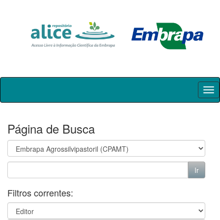
Skip
navigation
Página de Busca
Filtros correntes: