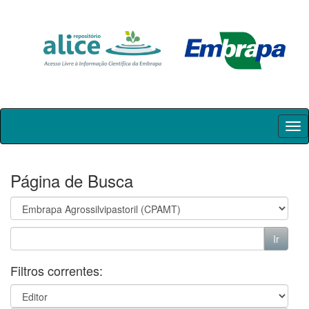
Skip
navigation
Página de Busca
Filtros correntes: