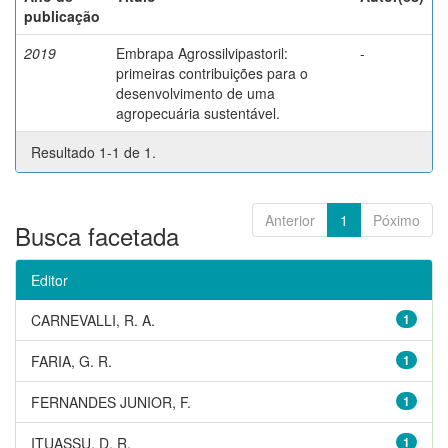
publicação
2019
Embrapa Agrossilvipastoril:
-
primeiras contribuições para o
desenvolvimento de uma
agropecuária sustentável.
Resultado 1-1 de 1.
Anterior
1
Póximo
Busca facetada
Editor
CARNEVALLI, R. A.
1
FARIA, G. R.
1
FERNANDES JUNIOR, F.
1
ITUASSU, D. R.
1