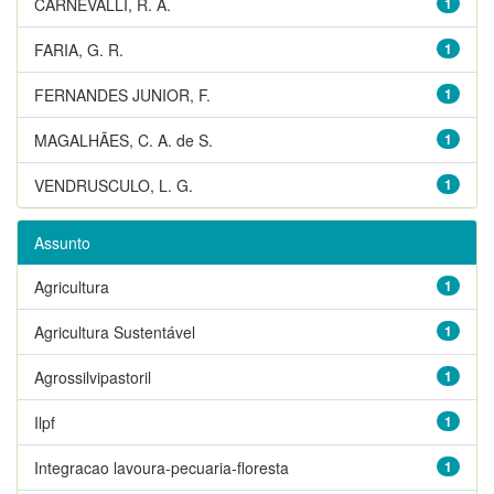
CARNEVALLI, R. A.
1
FARIA, G. R.
1
FERNANDES JUNIOR, F.
1
MAGALHÃES, C. A. de S.
1
VENDRUSCULO, L. G.
1
Assunto
Agricultura
1
Agricultura Sustentável
1
Agrossilvipastoril
1
Ilpf
1
Integracao lavoura-pecuaria-floresta
1