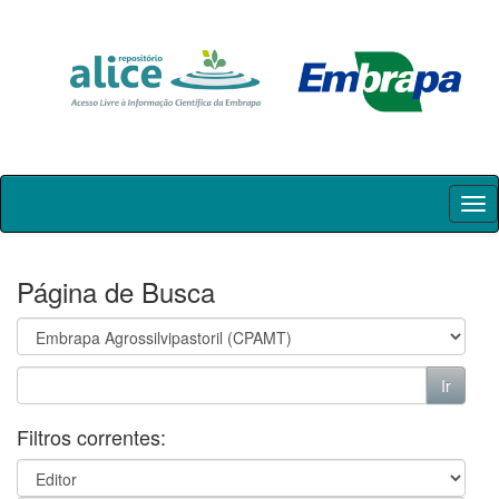
Skip
navigation
Página de Busca
Filtros correntes: