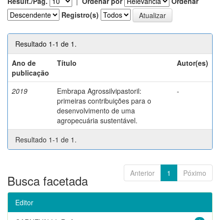
Result./Pág.
|
Ordenar por
Ordenar
Registro(s)
Resultado 1-1 de 1.
Ano de
Título
Autor(es)
publicação
2019
Embrapa Agrossilvipastoril:
-
primeiras contribuições para o
desenvolvimento de uma
agropecuária sustentável.
Resultado 1-1 de 1.
Anterior
1
Póximo
Busca facetada
Editor