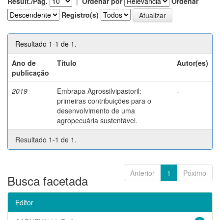
Result./Pág.
|
Ordenar por
Ordenar
Registro(s)
Resultado 1-1 de 1.
Ano de
Título
Autor(es)
publicação
2019
Embrapa Agrossilvipastoril:
-
primeiras contribuições para o
desenvolvimento de uma
agropecuária sustentável.
Resultado 1-1 de 1.
Anterior
1
Póximo
Busca facetada
Editor