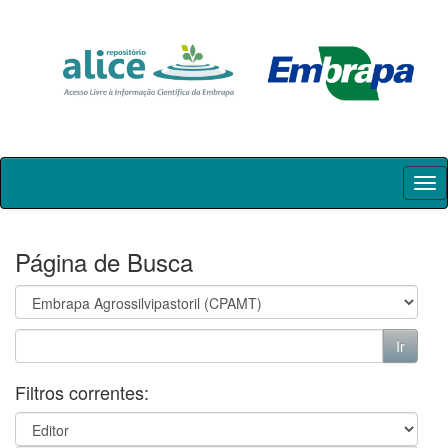
Skip
navigation
Página de Busca
Filtros correntes: