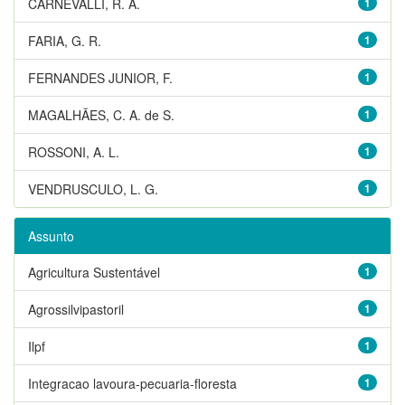
CARNEVALLI, R. A.
1
FARIA, G. R.
1
FERNANDES JUNIOR, F.
1
MAGALHÃES, C. A. de S.
1
ROSSONI, A. L.
1
VENDRUSCULO, L. G.
1
Assunto
Agricultura Sustentável
1
Agrossilvipastoril
1
Ilpf
1
Integracao lavoura-pecuaria-floresta
1