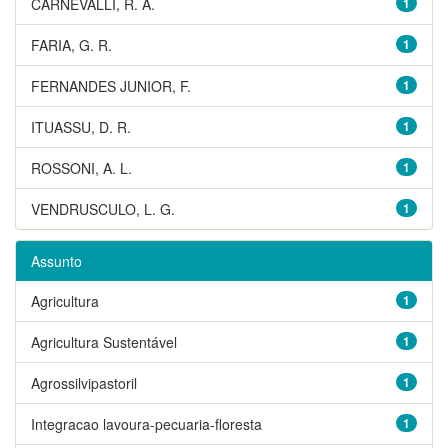
CARNEVALLI, R. A.
1
FARIA, G. R.
1
FERNANDES JUNIOR, F.
1
ITUASSU, D. R.
1
ROSSONI, A. L.
1
VENDRUSCULO, L. G.
1
Assunto
Agricultura
1
Agricultura Sustentável
1
Agrossilvipastoril
1
Integracao lavoura-pecuaria-floresta
1