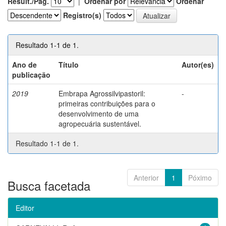
Result./Pág.
|
Ordenar por
Ordenar
Registro(s)
Resultado 1-1 de 1.
Ano de
Título
Autor(es)
publicação
2019
Embrapa Agrossilvipastoril:
-
primeiras contribuições para o
desenvolvimento de uma
agropecuária sustentável.
Resultado 1-1 de 1.
Anterior
1
Póximo
Busca facetada
Editor