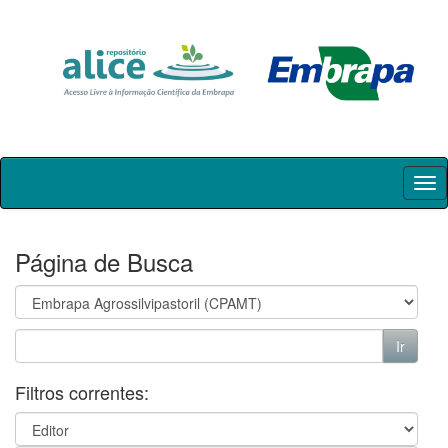
Skip
navigation
Página de Busca
Filtros correntes: