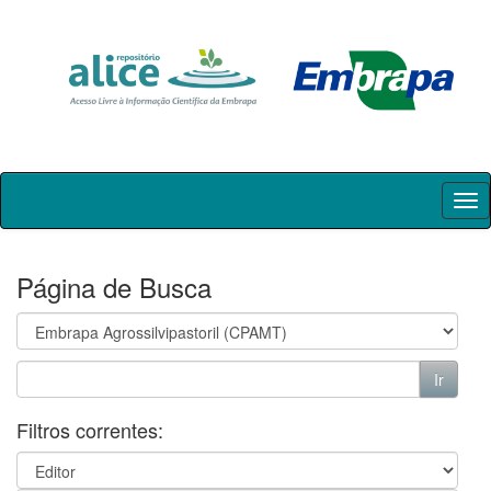
Skip
navigation
Página de Busca
Filtros correntes: