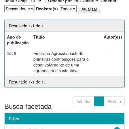
Result./Pág.
|
Ordenar por
Ordenar
Registro(s)
Resultado 1-1 de 1.
Ano de
Título
Autor(es)
publicação
2019
Embrapa Agrossilvipastoril:
-
primeiras contribuições para o
desenvolvimento de uma
agropecuária sustentável.
Resultado 1-1 de 1.
Anterior
1
Póximo
Busca facetada
Editor