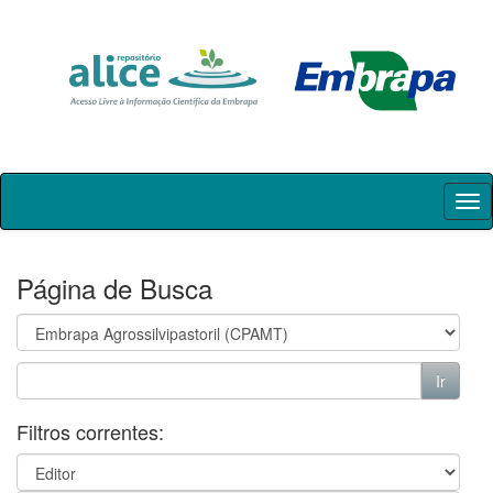
Skip
navigation
Página de Busca
Filtros correntes: