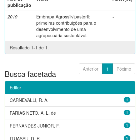
publicação
2019
Embrapa Agrossilvipastoril:
-
primeiras contribuições para o
desenvolvimento de uma
agropecuária sustentável.
Resultado 1-1 de 1.
Anterior
1
Póximo
Busca facetada
Editor
CARNEVALLI, R. A.
1
FARIAS NETO, A. L. de
1
FERNANDES JUNIOR, F.
1
ITUASSU, D. R.
1