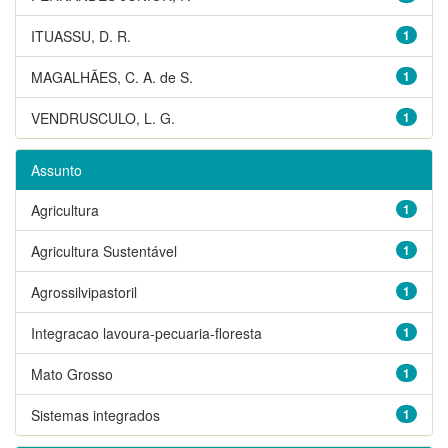
ITUASSU, D. R.
1
MAGALHÃES, C. A. de S.
1
VENDRUSCULO, L. G.
1
Assunto
Agricultura
1
Agricultura Sustentável
1
Agrossilvipastoril
1
Integracao lavoura-pecuaria-floresta
1
Mato Grosso
1
Sistemas integrados
1