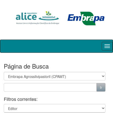
Skip
navigation
Página de Busca
Filtros correntes: