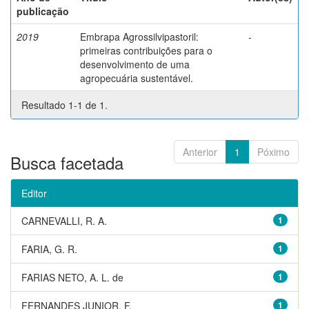
publicação
2019
Embrapa Agrossilvipastoril:
-
primeiras contribuições para o
desenvolvimento de uma
agropecuária sustentável.
Resultado 1-1 de 1.
Anterior
1
Póximo
Busca facetada
Editor
CARNEVALLI, R. A.
1
FARIA, G. R.
1
FARIAS NETO, A. L. de
1
FERNANDES JUNIOR, F.
1