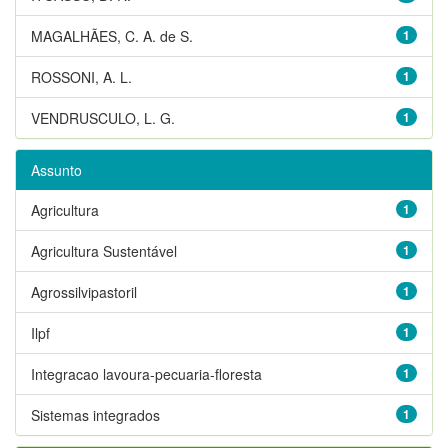
MAGALHÃES, C. A. de S.
1
ROSSONI, A. L.
1
VENDRUSCULO, L. G.
1
Assunto
Agricultura
1
Agricultura Sustentável
1
Agrossilvipastoril
1
Ilpf
1
Integracao lavoura-pecuaria-floresta
1
Sistemas integrados
1