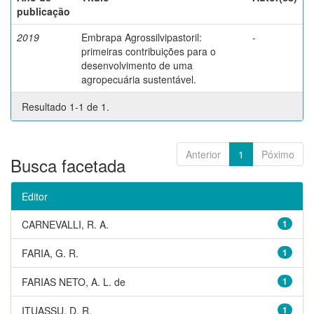
publicação
2019
Embrapa Agrossilvipastoril:
-
primeiras contribuições para o
desenvolvimento de uma
agropecuária sustentável.
Resultado 1-1 de 1.
Anterior
1
Póximo
Busca facetada
Editor
CARNEVALLI, R. A.
1
FARIA, G. R.
1
FARIAS NETO, A. L. de
1
ITUASSU, D. R.
1