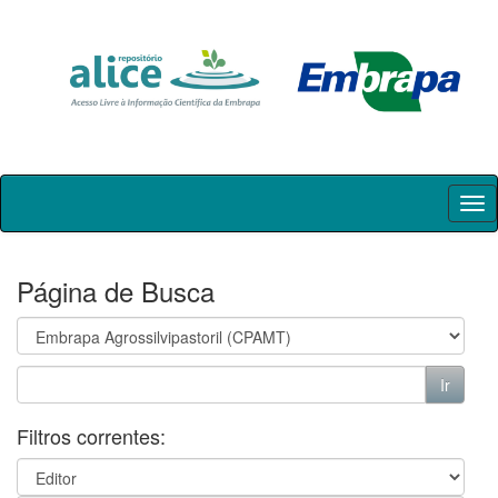
Skip
navigation
Página de Busca
Filtros correntes: