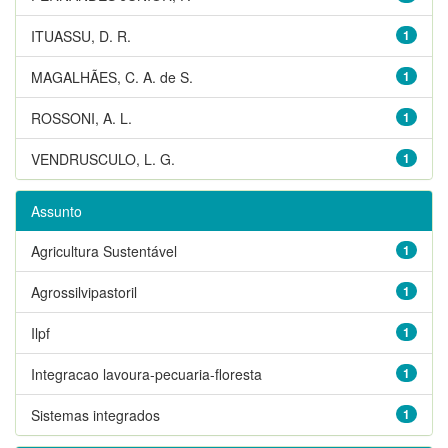
ITUASSU, D. R.
1
MAGALHÃES, C. A. de S.
1
ROSSONI, A. L.
1
VENDRUSCULO, L. G.
1
Assunto
Agricultura Sustentável
1
Agrossilvipastoril
1
Ilpf
1
Integracao lavoura-pecuaria-floresta
1
Sistemas integrados
1