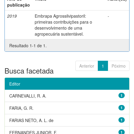
publicação
2019
Embrapa Agrossilvipastoril:
-
primeiras contribuições para o
desenvolvimento de uma
agropecuária sustentável.
Resultado 1-1 de 1.
Anterior
1
Póximo
Busca facetada
Editor
CARNEVALLI, R. A.
1
FARIA, G. R.
1
FARIAS NETO, A. L. de
1
FERNANDES JUNIOR, F.
1