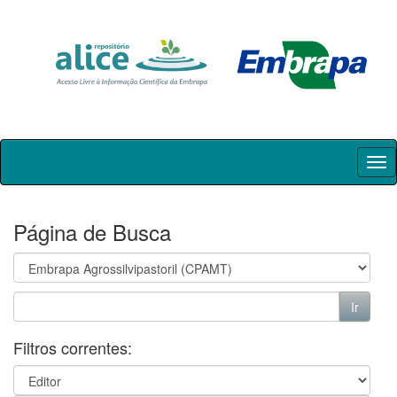
Skip
navigation
Página de Busca
Filtros correntes: