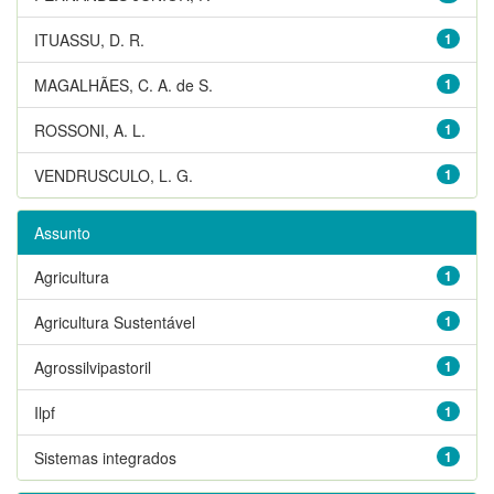
ITUASSU, D. R.
1
MAGALHÃES, C. A. de S.
1
ROSSONI, A. L.
1
VENDRUSCULO, L. G.
1
Assunto
Agricultura
1
Agricultura Sustentável
1
Agrossilvipastoril
1
Ilpf
1
Sistemas integrados
1