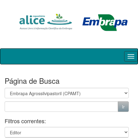
Skip
navigation
Página de Busca
Filtros correntes: