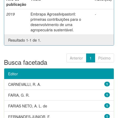
publicação
2019
Embrapa Agrossilvipastoril:
-
primeiras contribuições para o
desenvolvimento de uma
agropecuária sustentável.
Resultado 1-1 de 1.
Anterior
1
Póximo
Busca facetada
Editor
CARNEVALLI, R. A.
1
FARIA, G. R.
1
FARIAS NETO, A. L. de
1
FERNANDES JUNIOR, F.
1