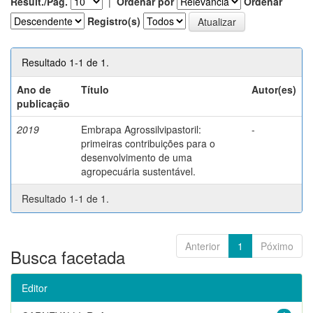
Result./Pág.
|
Ordenar por
Ordenar
Registro(s)
Resultado 1-1 de 1.
Ano de
Título
Autor(es)
publicação
2019
Embrapa Agrossilvipastoril:
-
primeiras contribuições para o
desenvolvimento de uma
agropecuária sustentável.
Resultado 1-1 de 1.
Anterior
1
Póximo
Busca facetada
Editor