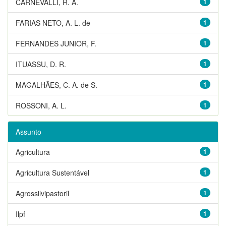
CARNEVALLI, R. A.
1
FARIAS NETO, A. L. de
1
FERNANDES JUNIOR, F.
1
ITUASSU, D. R.
1
MAGALHÃES, C. A. de S.
1
ROSSONI, A. L.
1
Assunto
Agricultura
1
Agricultura Sustentável
1
Agrossilvipastoril
1
Ilpf
1