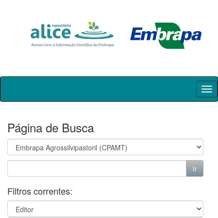
Skip
navigation
Página de Busca
Filtros correntes: