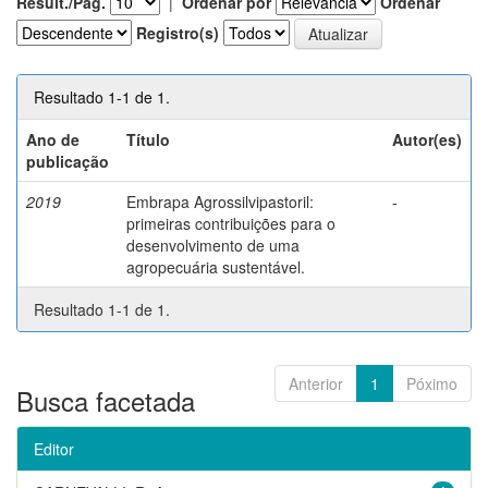
Result./Pág.
|
Ordenar por
Ordenar
Registro(s)
Resultado 1-1 de 1.
Ano de
Título
Autor(es)
publicação
2019
Embrapa Agrossilvipastoril:
-
primeiras contribuições para o
desenvolvimento de uma
agropecuária sustentável.
Resultado 1-1 de 1.
Anterior
1
Póximo
Busca facetada
Editor