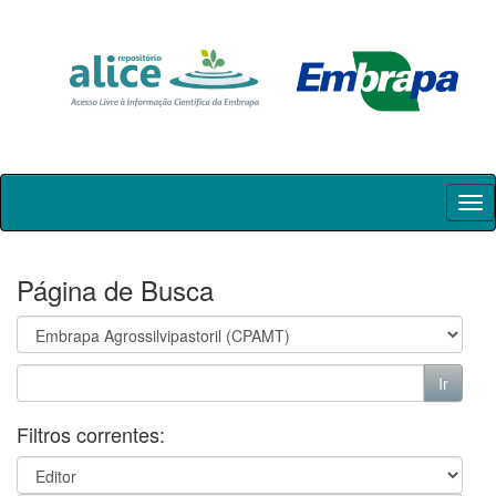
Skip
navigation
Página de Busca
Filtros correntes: