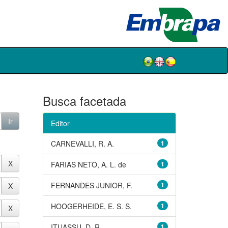
Busca facetada
Editor
CARNEVALLI, R. A.
1
FARIAS NETO, A. L. de
1
FERNANDES JUNIOR, F.
1
HOOGERHEIDE, E. S. S.
1
ITUASSU, D. R.
1