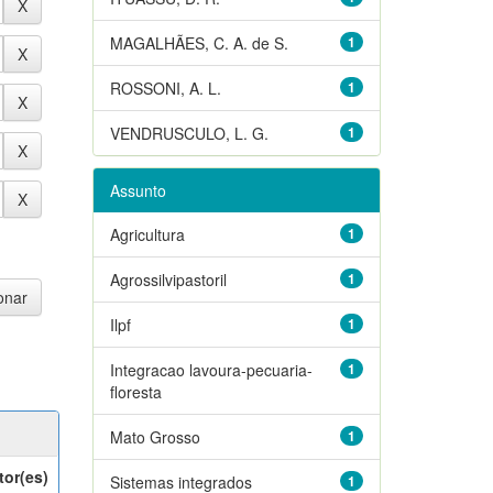
MAGALHÃES, C. A. de S.
1
ROSSONI, A. L.
1
VENDRUSCULO, L. G.
1
Assunto
Agricultura
1
Agrossilvipastoril
1
Ilpf
1
Integracao lavoura-pecuaria-
1
floresta
Mato Grosso
1
tor(es)
Sistemas integrados
1