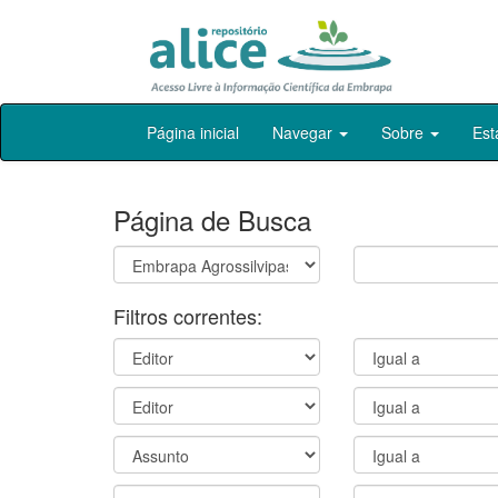
Skip
Página inicial
Navegar
Sobre
Est
navigation
Página de Busca
Filtros correntes: