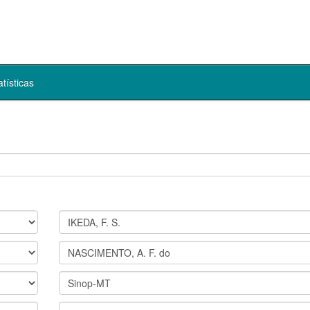
atísticas