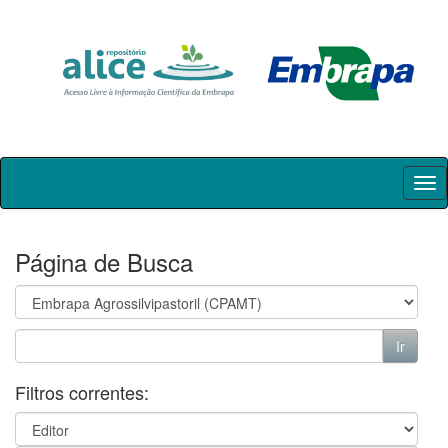
Skip
navigation
Página de Busca
Filtros correntes: