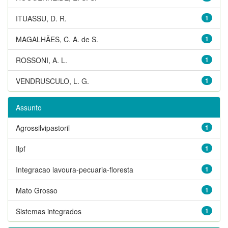
ITUASSU, D. R.
1
MAGALHÃES, C. A. de S.
1
ROSSONI, A. L.
1
VENDRUSCULO, L. G.
1
Assunto
Agrossilvipastoril
1
Ilpf
1
Integracao lavoura-pecuaria-floresta
1
Mato Grosso
1
Sistemas integrados
1