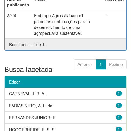
publicação
2019
Embrapa Agrossilvipastoril:
-
primeiras contribuições para o
desenvolvimento de uma
agropecuária sustentável.
Resultado 1-1 de 1.
Anterior
1
Póximo
Busca facetada
Editor
CARNEVALLI, R. A.
1
FARIAS NETO, A. L. de
1
FERNANDES JUNIOR, F.
1
HOOGERHEIDE, E. S. S.
1