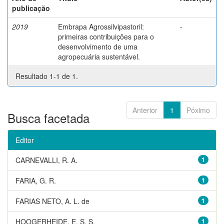
publicação
2019
Embrapa Agrossilvipastoril:
-
primeiras contribuições para o
desenvolvimento de uma
agropecuária sustentável.
Resultado 1-1 de 1.
Anterior
1
Póximo
Busca facetada
Editor
CARNEVALLI, R. A.
1
FARIA, G. R.
1
FARIAS NETO, A. L. de
1
HOOGERHEIDE, E. S. S.
1