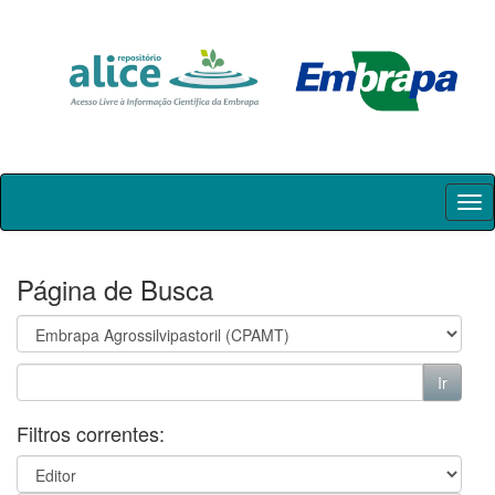
Skip
navigation
Página de Busca
Filtros correntes: