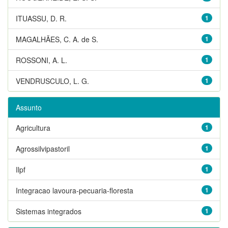
ITUASSU, D. R.
1
MAGALHÃES, C. A. de S.
1
ROSSONI, A. L.
1
VENDRUSCULO, L. G.
1
Assunto
Agricultura
1
Agrossilvipastoril
1
Ilpf
1
Integracao lavoura-pecuaria-floresta
1
Sistemas integrados
1