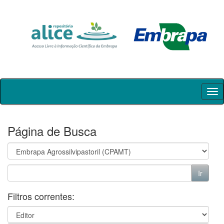
Skip
navigation
Página de Busca
Filtros correntes: