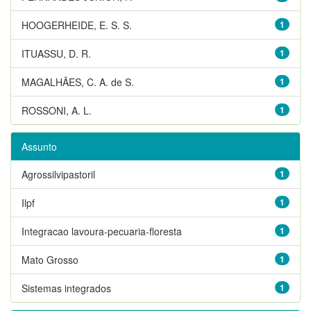
HOOGERHEIDE, E. S. S.
1
ITUASSU, D. R.
1
MAGALHÃES, C. A. de S.
1
ROSSONI, A. L.
1
Assunto
Agrossilvipastoril
1
Ilpf
1
Integracao lavoura-pecuaria-floresta
1
Mato Grosso
1
Sistemas integrados
1