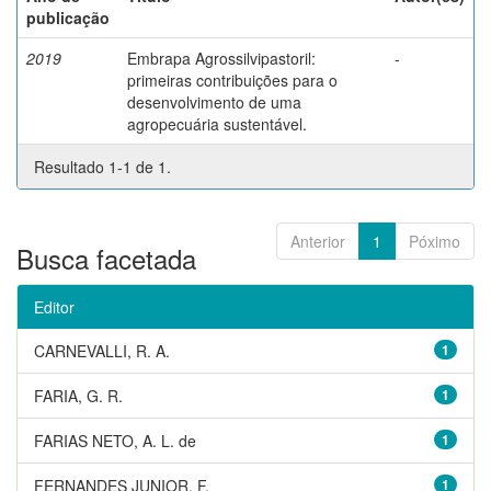
publicação
2019
Embrapa Agrossilvipastoril:
-
primeiras contribuições para o
desenvolvimento de uma
agropecuária sustentável.
Resultado 1-1 de 1.
Anterior
1
Póximo
Busca facetada
Editor
CARNEVALLI, R. A.
1
FARIA, G. R.
1
FARIAS NETO, A. L. de
1
FERNANDES JUNIOR, F.
1