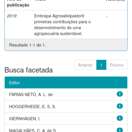
publicação
2019
Embrapa Agrossilvipastoril:
-
primeiras contribuições para o
desenvolvimento de uma
agropecuária sustentável.
Resultado 1-1 de 1.
Anterior
1
Póximo
Busca facetada
Editor
FARIAS NETO, A. L. de
1
HOOGERHEIDE, E. S. S.
1
ISERNHAGEN, I.
1
MAGALHÃES, C. A. de S.
1