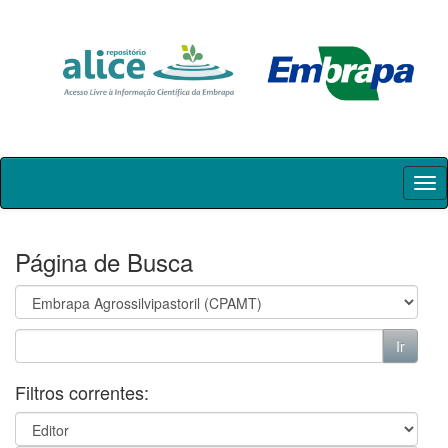
Skip
navigation
Página de Busca
Filtros correntes: