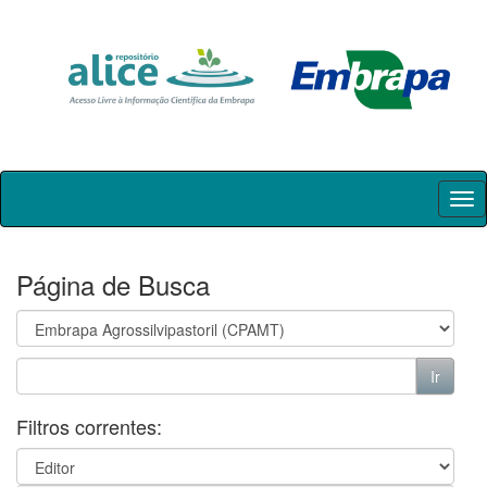
Skip
navigation
Página de Busca
Filtros correntes: