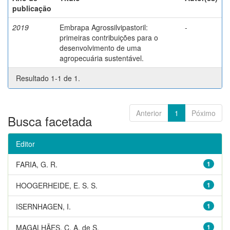
publicação
2019
Embrapa Agrossilvipastoril:
-
primeiras contribuições para o
desenvolvimento de uma
agropecuária sustentável.
Resultado 1-1 de 1.
Anterior
1
Póximo
Busca facetada
Editor
FARIA, G. R.
1
HOOGERHEIDE, E. S. S.
1
ISERNHAGEN, I.
1
MAGALHÃES, C. A. de S.
1