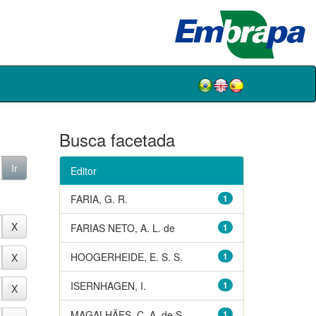
Busca facetada
Editor
FARIA, G. R.
1
FARIAS NETO, A. L. de
1
HOOGERHEIDE, E. S. S.
1
ISERNHAGEN, I.
1
MAGALHÃES, C. A. de S.
1