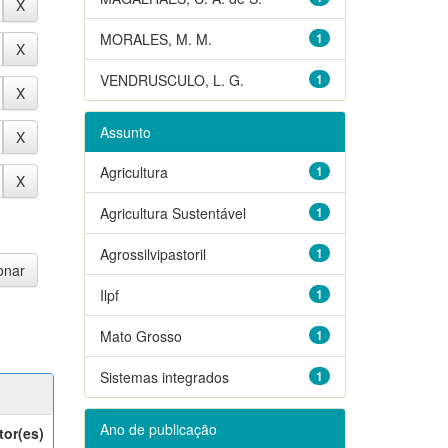
MORALES, M. M.
1
VENDRUSCULO, L. G.
1
Assunto
Agricultura
1
Agricultura Sustentável
1
Agrossilvipastoril
1
Ilpf
1
Mato Grosso
1
Sistemas integrados
1
Ano de publicação
tor(es)