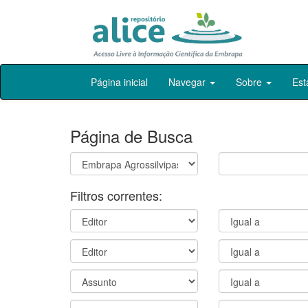
Skip
Página inicial
Navegar
Sobre
Est
navigation
Página de Busca
Filtros correntes: