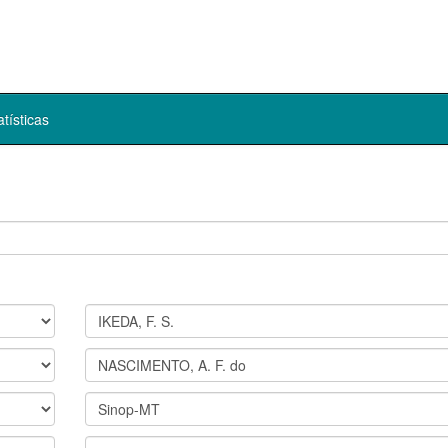
atísticas