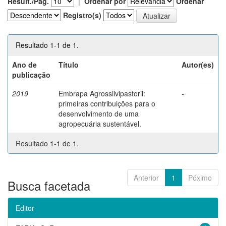
Result./Pág.
|
Ordenar por
Ordenar
Registro(s)
Resultado 1-1 de 1.
Ano de
Título
Autor(es)
publicação
2019
Embrapa Agrossilvipastoril:
-
primeiras contribuições para o
desenvolvimento de uma
agropecuária sustentável.
Resultado 1-1 de 1.
Anterior
1
Póximo
Busca facetada
Editor