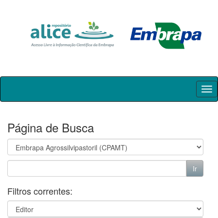
Skip
navigation
Página de Busca
Filtros correntes: