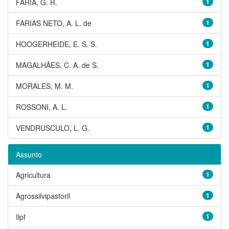
FARIA, G. R.
1
FARIAS NETO, A. L. de
1
HOOGERHEIDE, E. S. S.
1
MAGALHÃES, C. A. de S.
1
MORALES, M. M.
1
ROSSONI, A. L.
1
VENDRUSCULO, L. G.
1
Assunto
Agricultura
1
Agrossilvipastoril
1
Ilpf
1