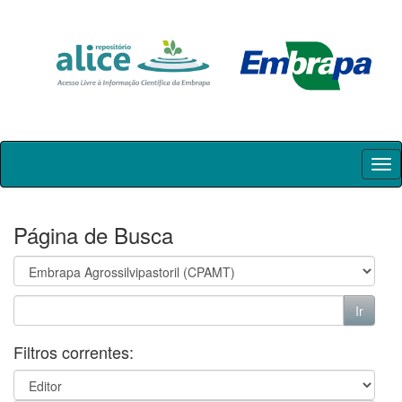
Skip
navigation
Página de Busca
Filtros correntes: