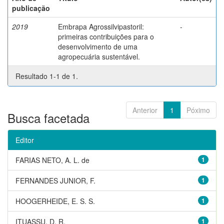
publicação
2019
Embrapa Agrossilvipastoril:
-
primeiras contribuições para o
desenvolvimento de uma
agropecuária sustentável.
Resultado 1-1 de 1.
Anterior
1
Póximo
Busca facetada
Editor
FARIAS NETO, A. L. de
1
FERNANDES JUNIOR, F.
1
HOOGERHEIDE, E. S. S.
1
ITUASSU, D. R.
1