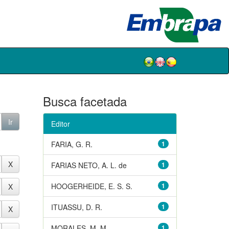
Busca facetada
Editor
FARIA, G. R.
1
FARIAS NETO, A. L. de
1
HOOGERHEIDE, E. S. S.
1
ITUASSU, D. R.
1
MORALES, M. M.
1