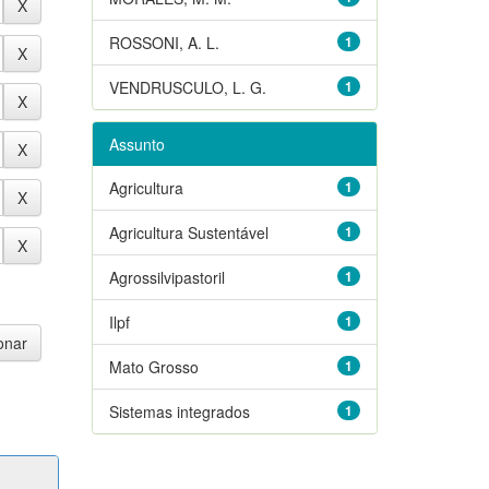
ROSSONI, A. L.
1
VENDRUSCULO, L. G.
1
Assunto
Agricultura
1
Agricultura Sustentável
1
Agrossilvipastoril
1
Ilpf
1
Mato Grosso
1
Sistemas integrados
1