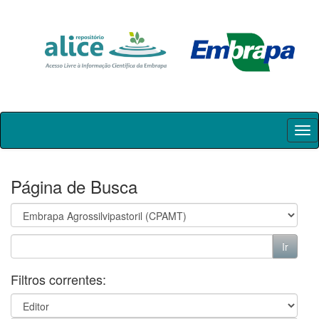
Skip
navigation
Página de Busca
Filtros correntes: