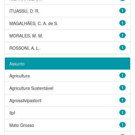
ITUASSU, D. R.
1
MAGALHÃES, C. A. de S.
1
MORALES, M. M.
1
ROSSONI, A. L.
1
Assunto
Agricultura
1
Agricultura Sustentável
1
Agrossilvipastoril
1
Ilpf
1
Mato Grosso
1