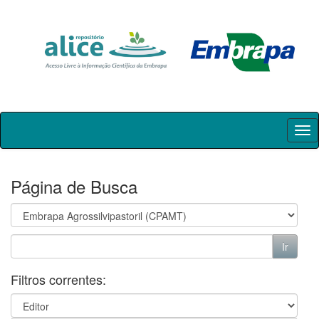
Skip
navigation
Página de Busca
Filtros correntes: