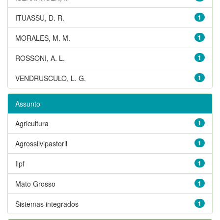
ITUASSU, D. R.
1
MORALES, M. M.
1
ROSSONI, A. L.
1
VENDRUSCULO, L. G.
1
Assunto
Agricultura
1
Agrossilvipastoril
1
Ilpf
1
Mato Grosso
1
Sistemas integrados
1