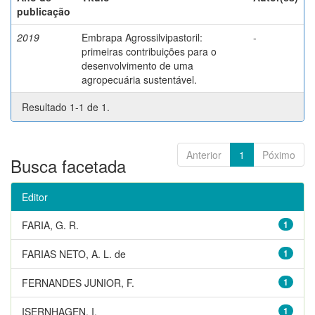
publicação
2019
Embrapa Agrossilvipastoril:
-
primeiras contribuições para o
desenvolvimento de uma
agropecuária sustentável.
Resultado 1-1 de 1.
Anterior
1
Póximo
Busca facetada
Editor
FARIA, G. R.
1
FARIAS NETO, A. L. de
1
FERNANDES JUNIOR, F.
1
ISERNHAGEN, I.
1