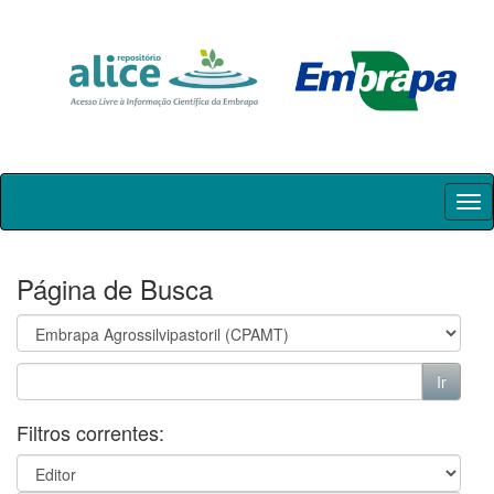
Skip
navigation
Página de Busca
Filtros correntes: