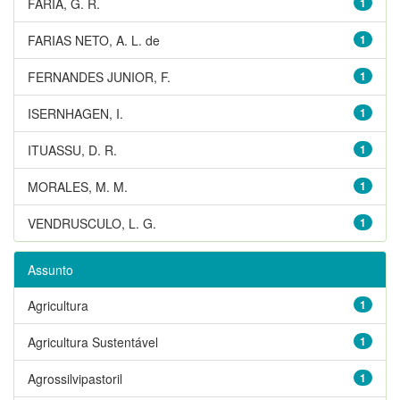
FARIA, G. R.
1
FARIAS NETO, A. L. de
1
FERNANDES JUNIOR, F.
1
ISERNHAGEN, I.
1
ITUASSU, D. R.
1
MORALES, M. M.
1
VENDRUSCULO, L. G.
1
Assunto
Agricultura
1
Agricultura Sustentável
1
Agrossilvipastoril
1