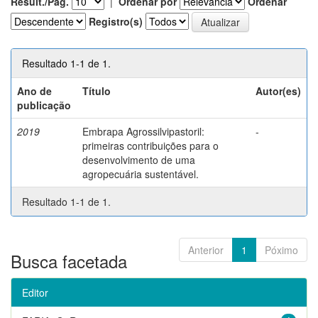
Result./Pág.
|
Ordenar por
Ordenar
Registro(s)
Resultado 1-1 de 1.
Ano de
Título
Autor(es)
publicação
2019
Embrapa Agrossilvipastoril:
-
primeiras contribuições para o
desenvolvimento de uma
agropecuária sustentável.
Resultado 1-1 de 1.
Anterior
1
Póximo
Busca facetada
Editor