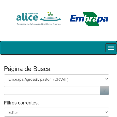
Skip
navigation
Página de Busca
Filtros correntes: