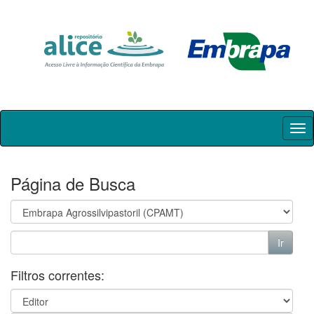
Skip
navigation
Página de Busca
Filtros correntes: