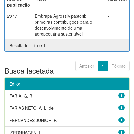
publicação
2019
Embrapa Agrossilvipastoril:
-
primeiras contribuições para o
desenvolvimento de uma
agropecuária sustentável.
Resultado 1-1 de 1.
Anterior
1
Póximo
Busca facetada
Editor
FARIA, G. R.
1
FARIAS NETO, A. L. de
1
FERNANDES JUNIOR, F.
1
ISERNHAGEN, I.
1