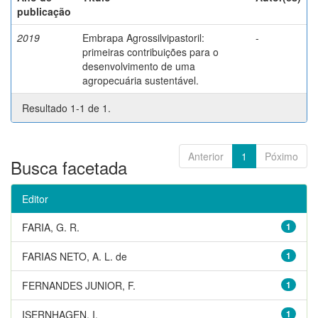
publicação
2019
Embrapa Agrossilvipastoril:
-
primeiras contribuições para o
desenvolvimento de uma
agropecuária sustentável.
Resultado 1-1 de 1.
Anterior
1
Póximo
Busca facetada
Editor
FARIA, G. R.
1
FARIAS NETO, A. L. de
1
FERNANDES JUNIOR, F.
1
ISERNHAGEN, I.
1