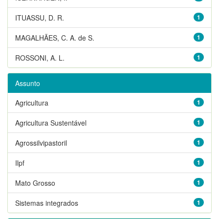
ITUASSU, D. R.
1
MAGALHÃES, C. A. de S.
1
ROSSONI, A. L.
1
Assunto
Agricultura
1
Agricultura Sustentável
1
Agrossilvipastoril
1
Ilpf
1
Mato Grosso
1
Sistemas integrados
1