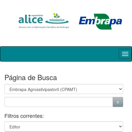
Skip
navigation
Página de Busca
Filtros correntes: