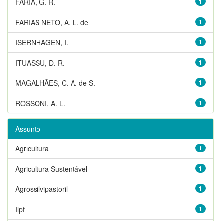
FARIA, G. R.
1
FARIAS NETO, A. L. de
1
ISERNHAGEN, I.
1
ITUASSU, D. R.
1
MAGALHÃES, C. A. de S.
1
ROSSONI, A. L.
1
Assunto
Agricultura
1
Agricultura Sustentável
1
Agrossilvipastoril
1
Ilpf
1