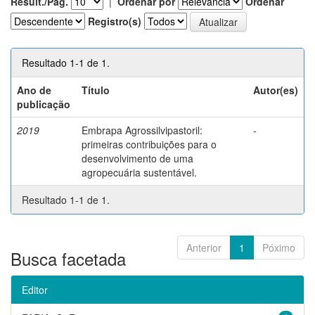
Result./Pág.
|
Ordenar por
Ordenar
Registro(s)
Resultado 1-1 de 1.
Ano de
Título
Autor(es)
publicação
2019
Embrapa Agrossilvipastoril:
-
primeiras contribuições para o
desenvolvimento de uma
agropecuária sustentável.
Resultado 1-1 de 1.
Anterior
1
Póximo
Busca facetada
Editor