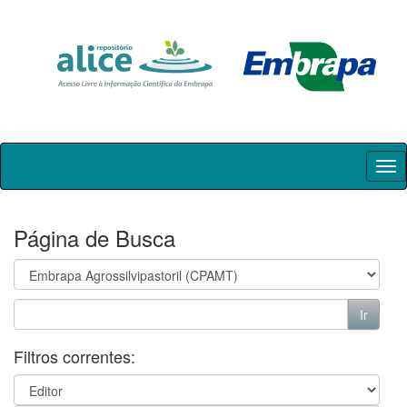
Skip
navigation
Página de Busca
Filtros correntes: