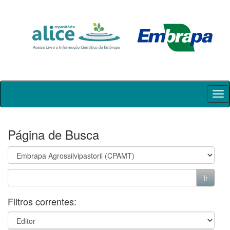
Skip
navigation
Página de Busca
Filtros correntes: