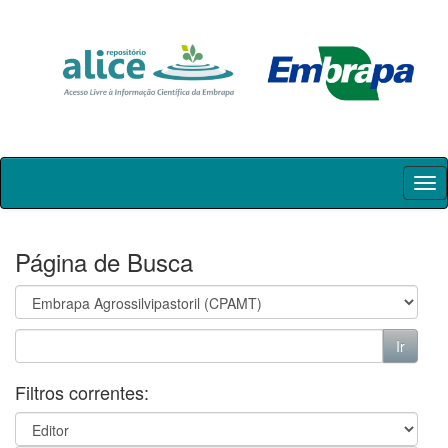
Skip
navigation
Página de Busca
Filtros correntes: