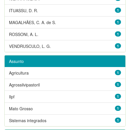
ITUASSU, D. R.
1
MAGALHÃES, C. A. de S.
1
ROSSONI, A. L.
1
VENDRUSCULO, L. G.
1
Assunto
Agricultura
1
Agrossilvipastoril
1
Ilpf
1
Mato Grosso
1
Sistemas integrados
1