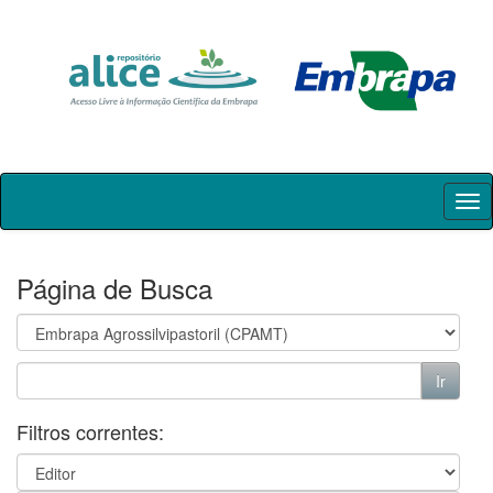
Skip
navigation
Página de Busca
Filtros correntes: