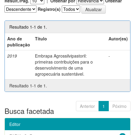
Result./Pág.
|
Ordenar por
Ordenar
Registro(s)
Resultado 1-1 de 1.
Ano de
Título
Autor(es)
publicação
2019
Embrapa Agrossilvipastoril:
-
primeiras contribuições para o
desenvolvimento de uma
agropecuária sustentável.
Resultado 1-1 de 1.
Anterior
1
Póximo
Busca facetada
Editor