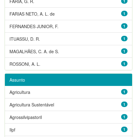
FARIA, G. R.
1
FARIAS NETO, A. L. de
1
FERNANDES JUNIOR, F.
1
ITUASSU, D. R.
1
MAGALHÃES, C. A. de S.
1
ROSSONI, A. L.
1
Assunto
Agricultura
1
Agricultura Sustentável
1
Agrossilvipastoril
1
Ilpf
1