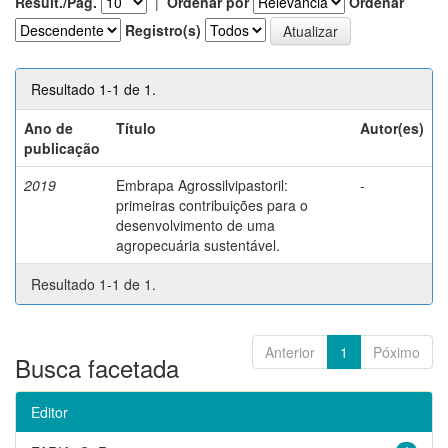
Result./Pág.
|
Ordenar por
Ordenar
Registro(s)
Resultado 1-1 de 1.
Ano de
Título
Autor(es)
publicação
2019
Embrapa Agrossilvipastoril:
-
primeiras contribuições para o
desenvolvimento de uma
agropecuária sustentável.
Resultado 1-1 de 1.
Anterior
1
Póximo
Busca facetada
Editor