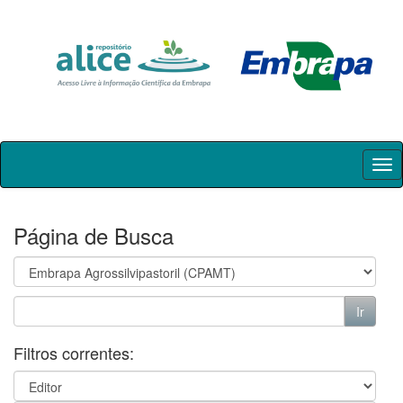
Skip
navigation
Página de Busca
Filtros correntes: