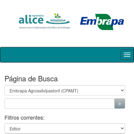
Skip
navigation
Página de Busca
Filtros correntes: