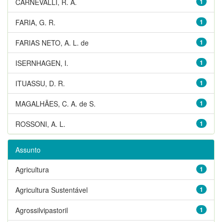
CARNEVALLI, R. A.
1
FARIA, G. R.
1
FARIAS NETO, A. L. de
1
ISERNHAGEN, I.
1
ITUASSU, D. R.
1
MAGALHÃES, C. A. de S.
1
ROSSONI, A. L.
1
Assunto
Agricultura
1
Agricultura Sustentável
1
Agrossilvipastoril
1