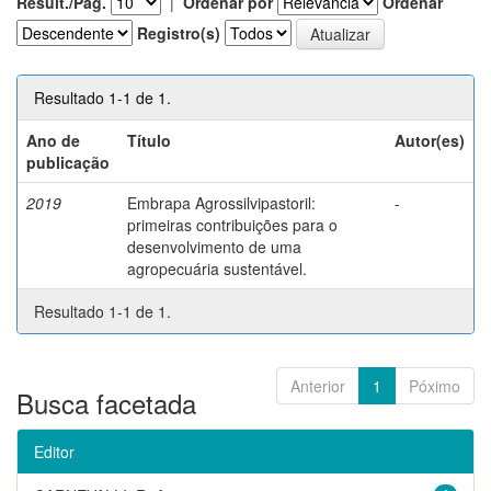
Result./Pág.
|
Ordenar por
Ordenar
Registro(s)
Resultado 1-1 de 1.
Ano de
Título
Autor(es)
publicação
2019
Embrapa Agrossilvipastoril:
-
primeiras contribuições para o
desenvolvimento de uma
agropecuária sustentável.
Resultado 1-1 de 1.
Anterior
1
Póximo
Busca facetada
Editor