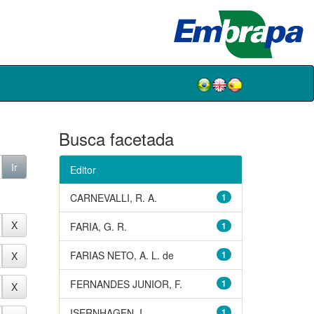
Busca facetada
Editor
CARNEVALLI, R. A.
1
FARIA, G. R.
1
FARIAS NETO, A. L. de
1
FERNANDES JUNIOR, F.
1
ISERNHAGEN, I.
1