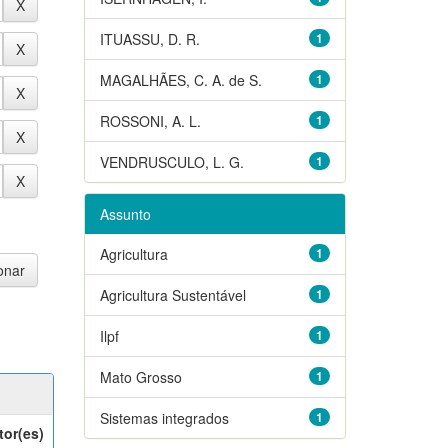
ITUASSU, D. R.
1
MAGALHÃES, C. A. de S.
1
ROSSONI, A. L.
1
VENDRUSCULO, L. G.
1
Assunto
Agricultura
1
Agricultura Sustentável
1
Ilpf
1
Mato Grosso
1
Sistemas integrados
1
tor(es)