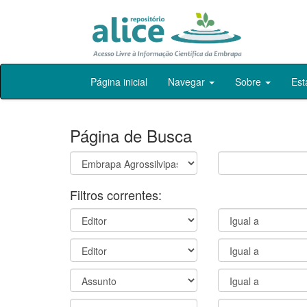
Skip
Página inicial
Navegar
Sobre
Est
navigation
Página de Busca
Filtros correntes: