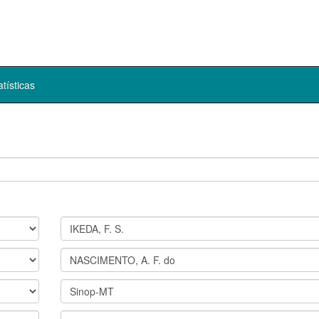
atísticas