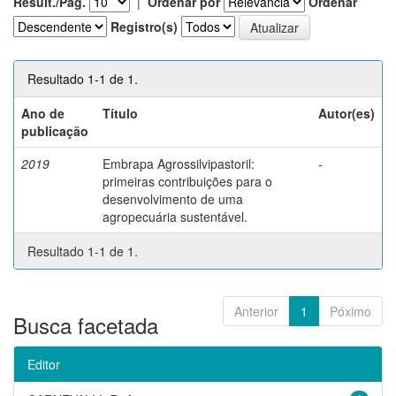
Result./Pág.
|
Ordenar por
Ordenar
Registro(s)
Resultado 1-1 de 1.
Ano de
Título
Autor(es)
publicação
2019
Embrapa Agrossilvipastoril:
-
primeiras contribuições para o
desenvolvimento de uma
agropecuária sustentável.
Resultado 1-1 de 1.
Anterior
1
Póximo
Busca facetada
Editor