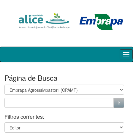
Skip
navigation
Página de Busca
Filtros correntes: