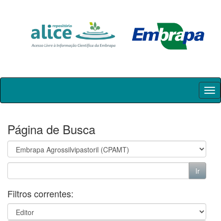
Skip
navigation
Página de Busca
Filtros correntes: