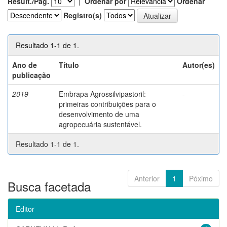
Result./Pág.
|
Ordenar por
Ordenar
Registro(s)
Resultado 1-1 de 1.
Ano de
Título
Autor(es)
publicação
2019
Embrapa Agrossilvipastoril:
-
primeiras contribuições para o
desenvolvimento de uma
agropecuária sustentável.
Resultado 1-1 de 1.
Anterior
1
Póximo
Busca facetada
Editor