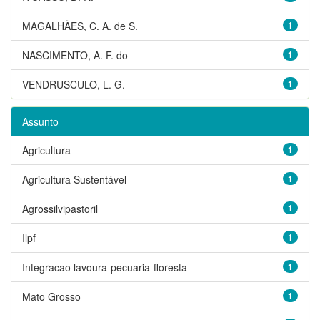
MAGALHÃES, C. A. de S.
1
NASCIMENTO, A. F. do
1
VENDRUSCULO, L. G.
1
Assunto
Agricultura
1
Agricultura Sustentável
1
Agrossilvipastoril
1
Ilpf
1
Integracao lavoura-pecuaria-floresta
1
Mato Grosso
1