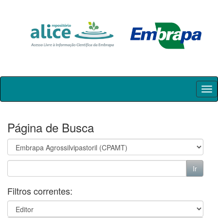
Skip
navigation
Página de Busca
Filtros correntes: