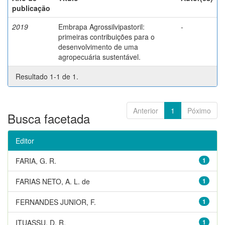
publicação
2019
Embrapa Agrossilvipastoril:
-
primeiras contribuições para o
desenvolvimento de uma
agropecuária sustentável.
Resultado 1-1 de 1.
Anterior
1
Póximo
Busca facetada
Editor
FARIA, G. R.
1
FARIAS NETO, A. L. de
1
FERNANDES JUNIOR, F.
1
ITUASSU, D. R.
1